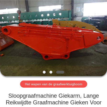
2026
Dongguan
Hyking
Machinery
Co.,
Ltd..
All
Rights
HUIS
Reserved.
PRODUCTEN
VIDEO'S
ONGEVEER
ONS
Het wapen van de graafwerktuigboom
FABRIEKSREIS
Sloopgraafmachine Giekarm, Lange
Reikwijdte Graafmachine Gieken Voor