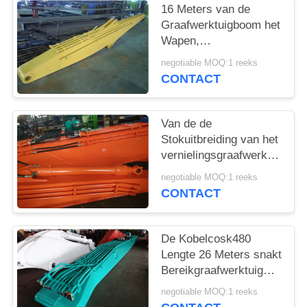
16 Meters van de
Graafwerktuigboom het
Wapen,
Graafwerktuigdipper
negotiable MOQ:1 reeks
Wapen voor Hyundai
CONTACT
r210-9 Graafwerktuig
Van de de
Stokuitbreiding van het
vernielingsgraafwerktuig
het Hoge Bereik 3 Ton
negotiable MOQ:1 reeks
Tegengewicht met
CONTACT
Pulverizer
De Kobelcosk480
Lengte 26 Meters snakt
Bereikgraafwerktuig
Boom For Sale
negotiable MOQ:1 reeks