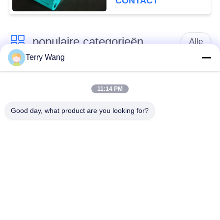
CONTACT
populaire categorieën
Alle
Terry Wang
snak de bomen van
Het wapen van de
het
11:14 PM
graafwerktuigboom
bereikgraafwerktuig
Good day, what product are you looking for?
Het graafwerktuig dat
De Greep van de
grijpt roteert vast
graafwerktuigemmer
Materiële
Amfibisch Ponton
Behandelingswapen
Het Wiel van het
Sinaasappelschilgreep
graafwerktuigsamenpersen