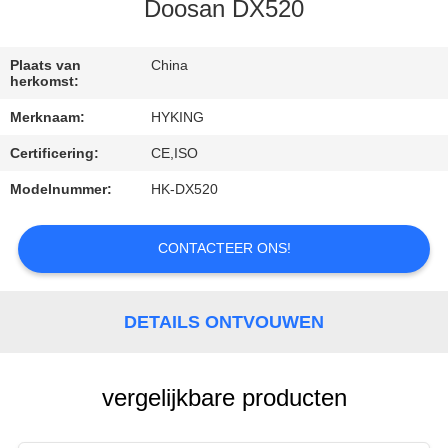
KWALITEITSCONTROLE
Doosan DX520
CONTACTEER
Plaats van
China
herkomst:
ONS
Merknaam:
HYKING
Certificering:
CE,ISO
NIEUWS
Modelnummer:
HK-DX520
GEVALLEN
CONTACTEER ONS!
SITEMAP
DETAILS ONTVOUWEN
PRIVACY
POLICY
vergelijkbare producten