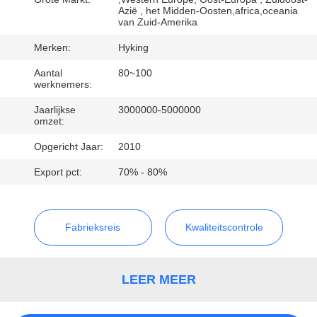
KWALITEITSCONTROLE
Azië , het Midden-Oosten,africa,oceania
van Zuid-Amerika
CONTACTEER
Merken:
Hyking
ONS
Aantal
80~100
werknemers:
Jaarlijkse
3000000-5000000
NIEUWS
omzet:
Opgericht Jaar:
2010
GEVALLEN
Export pct:
70% - 80%
SITEMAP
Fabrieksreis
Kwaliteitscontrole
PRIVACY
POLICY
LEER MEER