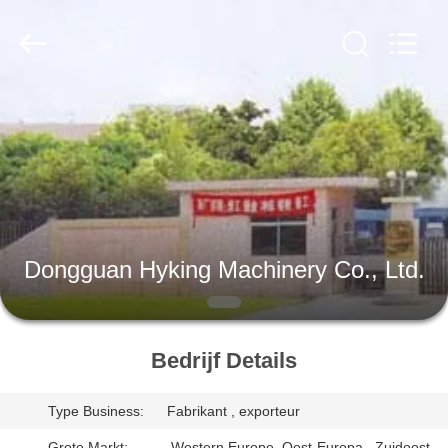
2026
Dongguan
Hyking
Machinery
Co.,
Ltd..
All
Rights
HUIS
Reserved.
PRODUCTEN
VIDEO'S
Dongguan Hyking Machinery Co., Ltd.
ONGEVEER
ONS
Bedrijf Details
FABRIEKSREIS
Type Business:
Fabrikant , exporteur
Grote Markt:
,Western Europe, Oost-Europa , Zuidoost-