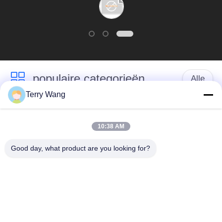
populaire categorieën
Alle
Terry Wang
snak de bomen van
Het wapen van de
het
10:38 AM
graafwerktuigboom
bereikgraafwerktuig
Good day, what product are you looking for?
Het graafwerktuig dat
De Greep van de
grijpt roteert vast
graafwerktuigemmer
Materiële
Amfibisch Ponton
Behandelingswapen