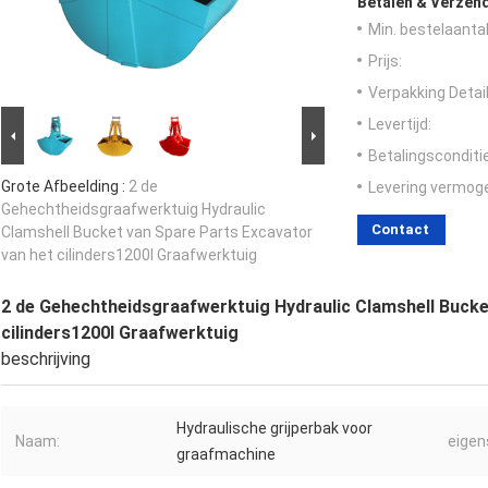
Betalen & Verzen
Min. bestelaantal
Prijs:
Verpakking Detail
Levertijd:
Betalingsconditi
Grote Afbeelding :
2 de
Levering vermog
Gehechtheidsgraafwerktuig Hydraulic
Contact
Clamshell Bucket van Spare Parts Excavator
van het cilinders1200l Graafwerktuig
2 de Gehechtheidsgraafwerktuig Hydraulic Clamshell Bucke
cilinders1200l Graafwerktuig
beschrijving
Hydraulische grijperbak voor
Naam:
eigen
graafmachine