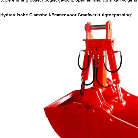
Hydraulische Clamshell-Emmer voor Graafwerktuigtoepassing: