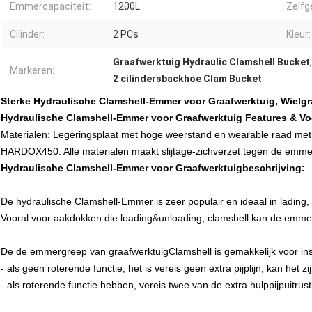
Emmercapaciteit:
1200L
Zelfg
Cilinder:
2 PCs
Kleur:
Graafwerktuig Hydraulic Clamshell Bucket
Markeren:
2 cilindersbackhoe Clam Bucket
Sterke Hydraulische Clamshell-Emmer voor Graafwerktuig, Wielg
Hydraulische Clamshell-Emmer voor Graafwerktuig Features & Vo
Materialen: Legeringsplaat met hoge weerstand en wearable raad 
HARDOX450. Alle materialen maakt slijtage-zichverzet tegen de emm
Hydraulische Clamshell-Emmer voor Graafwerktuigbeschrijving:
De hydraulische Clamshell-Emmer is zeer populair en ideaal in ladin
Vooral voor aakdokken die loading&unloading, clamshell kan de emmer 
De de emmergreep van graafwerktuigClamshell is gemakkelijk voor inst
- als geen roterende functie, het is vereis geen extra pijplijn, kan het z
- als roterende functie hebben, vereis twee van de extra hulppijpuitrust