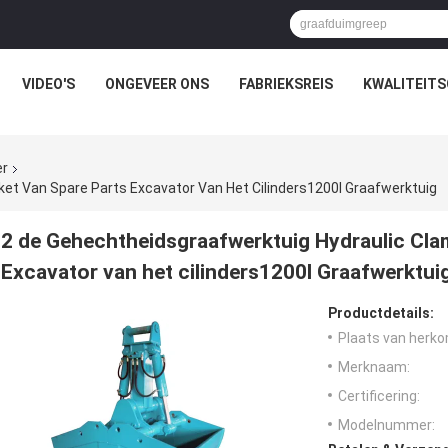
VIDEO'S
ONGEVEER ONS
FABRIEKSREIS
KWALITEIT
er
et Van Spare Parts Excavator Van Het Cilinders1200l Graafwerktuig
2 de Gehechtheidsgraafwerktuig Hydraulic Cla
Excavator van het cilinders1200l Graafwerktui
Productdetails:
Plaats van herko
Merknaam:
Certificering:
Modelnummer: