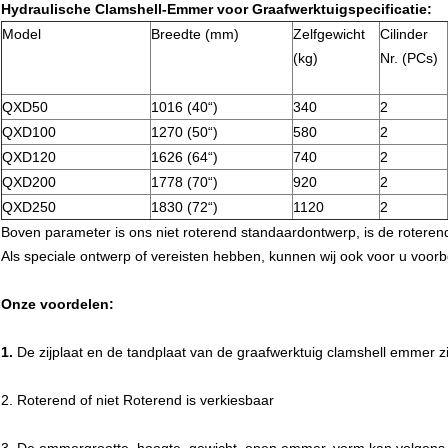
Hydraulische Clamshell-Emmer voor Graafwerktuigspecificatie:
Model
Breedte (mm)
Zelfgewicht
Cilinder
(kg)
Nr. (PCs)
QXD50
1016 (40“)
340
2
QXD100
1270 (50“)
580
2
QXD120
1626 (64“)
740
2
QXD200
1778 (70“)
920
2
QXD250
1830 (72“)
1120
2
Boven parameter is ons niet roterend standaardontwerp, is de roterend
Als speciale ontwerp of vereisten hebben, kunnen wij ook voor u voorb
Onze voordelen:
1.
De zijplaat en de tandplaat van de graafwerktuig clamshell emmer z
2. Roterend of niet Roterend is verkiesbaar
3. De emmergrootte, hoogte, gewicht, open emmer, vorm kan volgens 