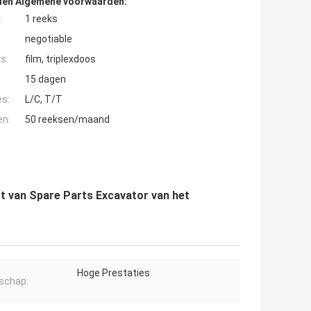
den Algemene voorwaarden:
:
1 reeks
negotiable
s:
film, triplexdoos
15 dagen
es:
L/C, T/T
en:
50 reeksen/maand
t van Spare Parts Excavator van het
Hoge Prestaties
schap: