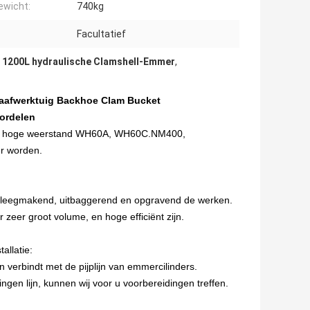
ewicht:
740kg
Facultatief
,
1200L hydraulische Clamshell-Emmer
,
raafwerktuig Backhoe Clam Bucket
ordelen
met hoge weerstand WH60A, WH60C.NM400,
er worden.
g, leegmakend, uitbaggerend en opgravend de werken.
zeer groot volume, en hoge efficiënt zijn.
allatie:
ijn verbindt met de pijplijn van emmercilinders.
ingen lijn, kunnen wij voor u voorbereidingen treffen.