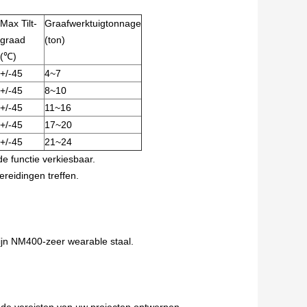
Max Tilt-
Graafwerktuigtonnage
graad
(ton)
(℃)
+/-45
4~7
+/-45
8~10
+/-45
11~16
+/-45
17~20
+/-45
21~24
e functie verkiesbaar.
ereidingen treffen.
ijn NM400-zeer wearable staal.
de vereisten van uw projecten ontwerpen.