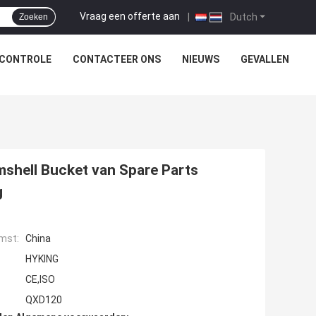
Vraag een offerte aan
|
Dutch
Zoeken
SCONTROLE
CONTACTEER ONS
NIEUWS
GEVALLEN
mshell Bucket van Spare Parts
g
mst:
China
HYKING
CE,ISO
QXD120