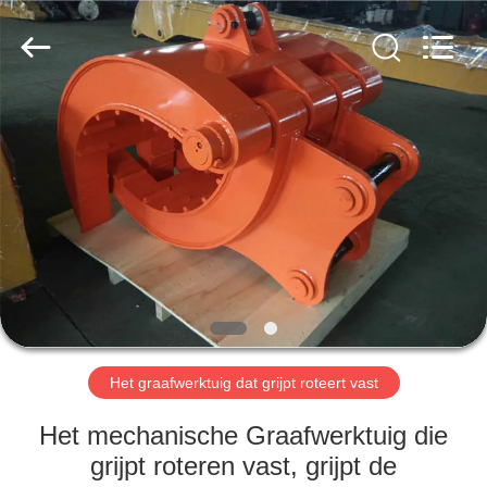
2026
Dongguan
Hyking
Machinery
Co.,
Ltd..
All
Rights
HUIS
Reserved.
PRODUCTEN
VIDEO'S
ONGEVEER
ONS
Het graafwerktuig dat grijpt roteert vast
FABRIEKSREIS
Het mechanische Graafwerktuig die
grijpt roteren vast, grijpt de