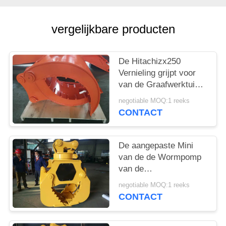
vergelijkbare producten
De Hitachizx250
Vernieling grijpt voor
van de Graafwerktuig
Snel Hapering
negotiable MOQ:1 reeks
Gezamenlijk 1070 Kg
CONTACT
het ZelfvastGewichts
De aangepaste Mini
van de de Wormpomp
van de
Graafwerktuiggehechtheid
negotiable MOQ:1 reeks
Q345B Hardox
CONTACT
Materiële Dubbele
Cilinder