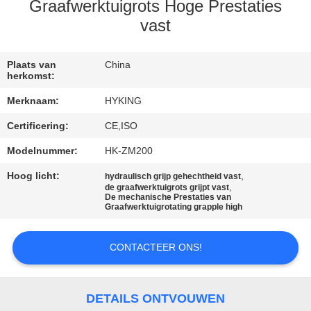
KWALITEITSCONTROLE
Graafwerktuigrots Hoge Prestaties
vast
CONTACTEER
ONS
Plaats van
China
herkomst:
Merknaam:
HYKING
NIEUWS
Certificering:
CE,ISO
Modelnummer:
HK-ZM200
GEVALLEN
Hoog licht:
,
hydraulisch grijp gehechtheid vast
,
de graafwerktuigrots grijpt vast
SITEMAP
De mechanische Prestaties van
Graafwerktuigrotating grapple high
PRIVACY
CONTACTEER ONS!
POLICY
DETAILS ONTVOUWEN