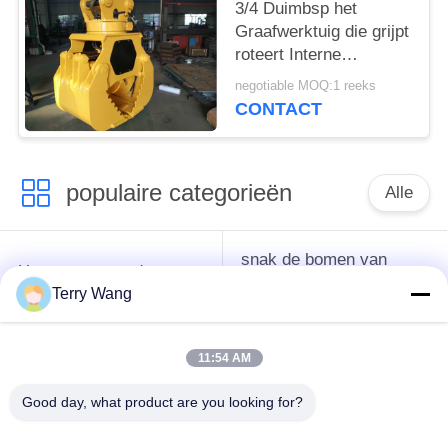
3/4 Duimbsp het
Graafwerktuig die grijpt
roteert Interne
Aaneenschakeling van
negotiable MOQ:1 reeks
de Snelheids lager de
CONTACT
Gemakkelijke
Verrichting roteren vast
populaire categorieën
Alle
snak de bomen van
Het wapen van de
het
graafwerktuigboom
Terry Wang
bereikgraafwerktuig
11:54 AM
Het graafwerktuig dat
De Greep van de
grijpt roteert vast
graafwerktuigemmer
Good day, what product are you looking for?