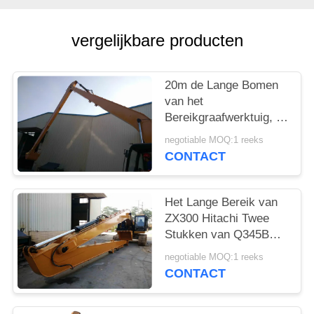
vergelijkbare producten
20m de Lange Bomen
van het
Bereikgraafwerktuig, -
Graafwerktuig Lang
negotiable MOQ:1 reeks
Wapen CAT336
CONTACT
Het Lange Bereik van
ZX300 Hitachi Twee
Stukken van Q345B
Q690D het Materiaal
negotiable MOQ:1 reeks
met het Systeem van
CONTACT
de Smeermiddelpijp