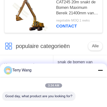
CAT245 20m snakt de
Bomen Maximum
Bereik 21400mm van
het
negotiable MOQ:1 reeks
Bereikgraafwerktuig
CONTACT
0,8 Kubieke meter-
Rotsemmer
populaire categorieën
Alle
snak de bomen van
Het wapen van de
het
graafwerktuigboom
Terry Wang
bereikgraafwerktuig
3:34 AM
Het graafwerktuig dat
De Greep van de
grijpt roteert vast
graafwerktuigemmer
Good day, what product are you looking for?