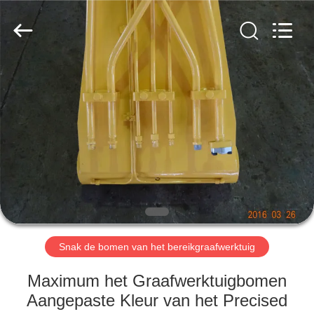
2026
Dongguan
Hyking
Machinery
Co.,
Ltd..
All
Rights
HUIS
Reserved.
PRODUCTEN
VIDEO'S
ONGEVEER
ONS
Snak de bomen van het bereikgraafwerktuig
FABRIEKSREIS
Maximum het Graafwerktuigbomen
Aangepaste Kleur van het Precised