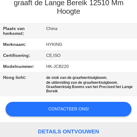
KWALITEITSCONTROLE
graaft de Lange Bereik 12510 Mm
Hoogte
CONTACTEER
ONS
Plaats van
China
herkomst:
Merknaam:
HYKING
NIEUWS
Certificering:
CE,ISO
Modelnummer:
HK-JCB220
GEVALLEN
Hoog licht:
,
de stok van de graafwerktuigboom
,
de uitbreiding van de graafwerktuigboom
SITEMAP
Graafwerktuig Booms van het Precised het Lange
Bereik
PRIVACY
CONTACTEER ONS!
POLICY
DETAILS ONTVOUWEN