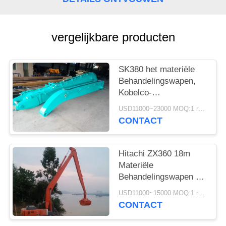
vergelijkbare producten
SK380 het materiële
Behandelingswapen,
Kobelco-
Graafwerktuigdelen 16
USD11000~23000 MOQ:1 reeks
Meters snakt 3
CONTACT
Kubieke meter-Emmer
Hitachi ZX360 18m
Materiële
Behandelingswapen het
Gebroken Rotsen Op
USD11000~15000 MOQ:1 reeks
zwaar werk berekend
CONTACT
Leegmaken