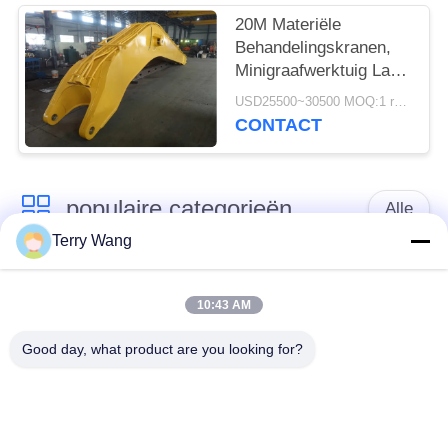
20M Materiële
Behandelingskranen,
Minigraafwerktuig Lang
Wapen KOMATSU
USD25500~30500 MOQ:1 reeks
PC850
CONTACT
populaire categorieën
Alle
Terry Wang
snak de bomen van
Het wapen van de
het
10:43 AM
graafwerktuigboom
bereikgraafwerktuig
Good day, what product are you looking for?
Het graafwerktuig dat
De Greep van de
grijpt roteert vast
graafwerktuigemmer