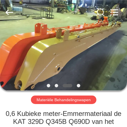
2026
Dongguan
Hyking
Machinery
Co.,
Ltd..
All
Rights
HUIS
Reserved.
PRODUCTEN
VIDEO'S
ONGEVEER
ONS
Materiële Behandelingswapen
FABRIEKSREIS
0,6 Kubieke meter-Emmermateriaal de
KAT 329D Q345B Q690D van het