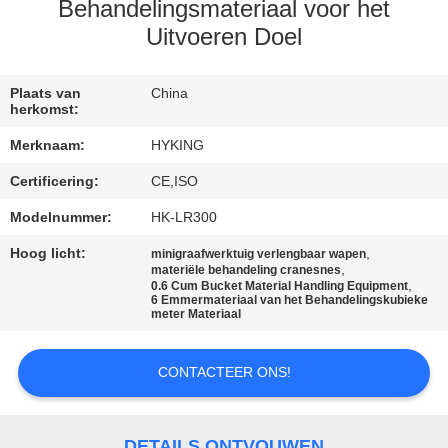
KWALITEITSCONTROLE
Behandelingsmateriaal voor het
Uitvoeren Doel
CONTACTEER
ONS
Plaats van
China
herkomst:
Merknaam:
HYKING
NIEUWS
Certificering:
CE,ISO
Modelnummer:
HK-LR300
GEVALLEN
Hoog licht:
,
minigraafwerktuig verlengbaar wapen
,
materiële behandeling cranesnes
SITEMAP
,
0.6 Cum Bucket Material Handling Equipment
6 Emmermateriaal van het Behandelingskubieke
meter Materiaal
PRIVACY
CONTACTEER ONS!
POLICY
DETAILS ONTVOUWEN